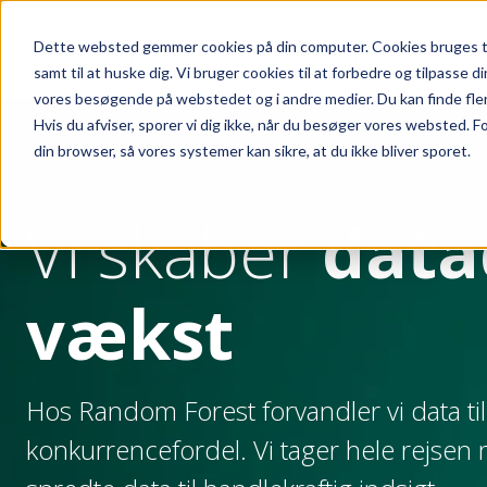
Skip to main content
Dette websted gemmer cookies på din computer. Cookies bruges ti
samt til at huske dig. Vi bruger cookies til at forbedre og tilpasse 
vores besøgende på webstedet og i andre medier. Du kan finde flere o
Hvis du afviser, sporer vi dig ikke, når du besøger vores websted. F
din browser, så vores systemer kan sikre, at du ikke bliver sporet.
Vi skaber
data
vækst
Hos Random Forest forvandler vi data til
konkurrencefordel. Vi tager hele rejsen 