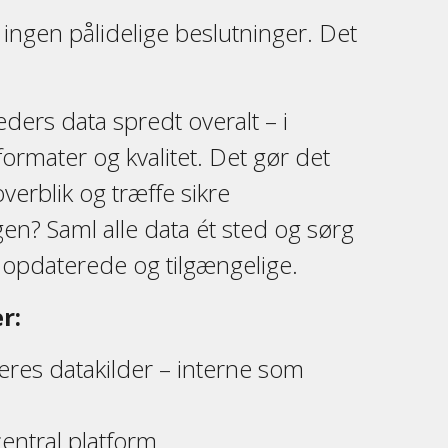
 ingen pålidelige beslutninger. Det
eders data spredt overalt – i
formater og kvalitet. Det gør det
overblik og træffe sikre
en? Saml alle data ét sted og sørg
e, opdaterede og tilgængelige.
r:
 jeres datakilder – interne som
central platform