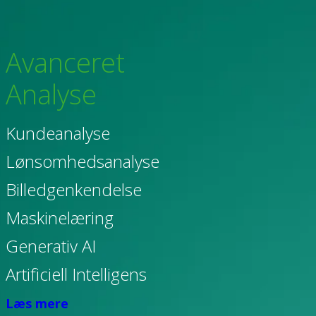
Avanceret
Analyse
K
undeanalyse
Lønsomhedsanalyse
Billedgenkendelse
Maskinelæring
Generativ AI
Artificiell Intelligens
Læs mere