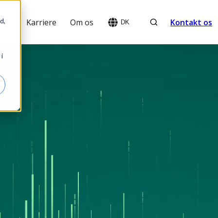
Search
d,
sigt
Karriere
Om os
Kontakt os
DK
i