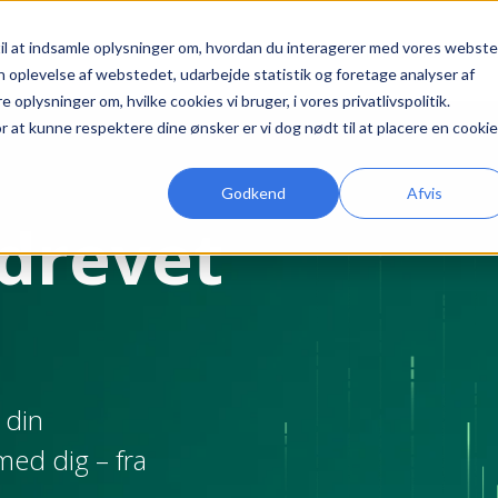
l at indsamle oplysninger om, hvordan du interagerer med vores webste
Ydelser
Partners
Ind
din oplevelse af webstedet, udarbejde statistik og foretage analyser af
plysninger om, hvilke cookies vi bruger, i vores privatlivspolitik.
or at kunne respektere dine ønsker er vi dog nødt til at placere en cookie 
Godkend
Afvis
drevet
 din
med dig – fra