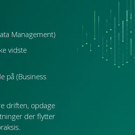
 (Data Management)
ke vidste
le på (Business
e driften, opdage
ninger der flytter
raksis.