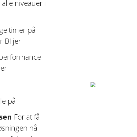
alle niveauer i
uge timer på
 BI jer:
 performance
ver
dle på
lsen
For at få
 løsningen nå