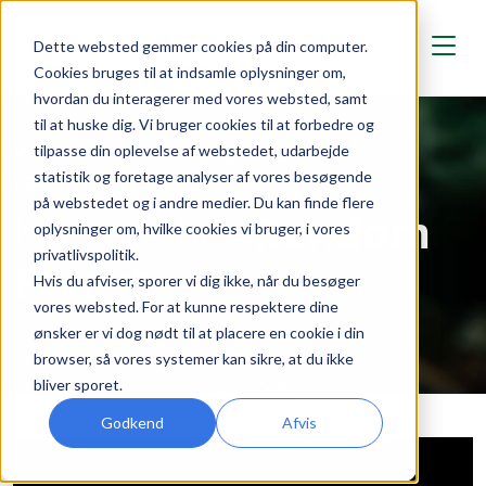
Skip to main content
Dette websted gemmer cookies på din computer.
Cookies bruges til at indsamle oplysninger om,
hvordan du interagerer med vores websted, samt
til at huske dig. Vi bruger cookies til at forbedre og
tilpasse din oplevelse af webstedet, udarbejde
KOMPETENCE, ENGAGEMENT OG
statistik og foretage analyser af vores besøgende
PROAKTIVITET
på webstedet og i andre medier. Du kan finde flere
Karriere hos
Random
oplysninger om, hvilke cookies vi bruger, i vores
privatlivspolitik.
Forest
Hvis du afviser, sporer vi dig ikke, når du besøger
vores websted. For at kunne respektere dine
ønsker er vi dog nødt til at placere en cookie i din
Spontan ansøgning
browser, så vores systemer kan sikre, at du ikke
bliver sporet.
Godkend
Afvis