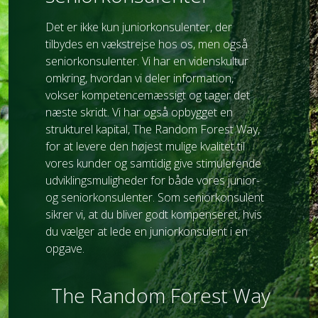
Det er ikke kun juniorkonsulenter, der
tilbydes en vækstrejse hos os, men også
seniorkonsulenter. Vi har en videnskultur
omkring, hvordan vi deler information,
vokser kompetencemæssigt og tager det
næste skridt. Vi har også opbygget en
strukturel kapital, The Random Forest Way,
for at levere den højest mulige kvalitet til
vores kunder og samtidig give stimulerende
udviklingsmuligheder for både vores junior-
og seniorkonsulenter. Som seniorkonsulent
sikrer vi, at du bliver godt kompenseret, hvis
du vælger at lede en juniorkonsulent i en
opgave.
The Random Forest Way