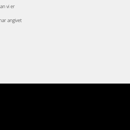
an vi er
har angivet