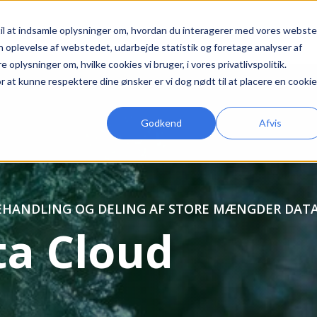
l at indsamle oplysninger om, hvordan du interagerer med vores webste
Ydelser
Partners
Ind
din oplevelse af webstedet, udarbejde statistik og foretage analyser af
plysninger om, hvilke cookies vi bruger, i vores privatlivspolitik.
or at kunne respektere dine ønsker er vi dog nødt til at placere en cookie 
Godkend
Afvis
BEHANDLING OG DELING AF STORE MÆNGDER DATA
ta Cloud