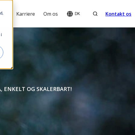
Search
d,
sigt
Karriere
Om os
Kontakt os
DK
i
, ENKELT OG SKALERBART!