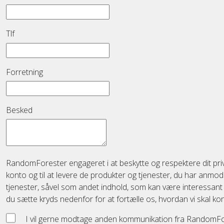
Tlf
Forretning
Besked
RandomForester engageret i at beskytte og respektere dit privatl
konto og til at levere de produkter og tjenester, du har anmode
tjenester, såvel som andet indhold, som kan være interessant for 
du sætte kryds nedenfor for at fortælle os, hvordan vi skal kon
I vil gerne modtage anden kommunikation fra RandomFo