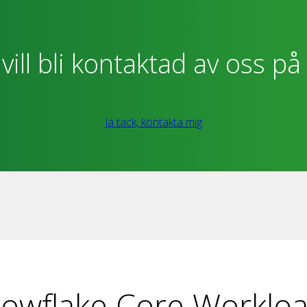
vill bli kontaktad av oss p
Ja tack, kontakta mig
owflake Core Worklo